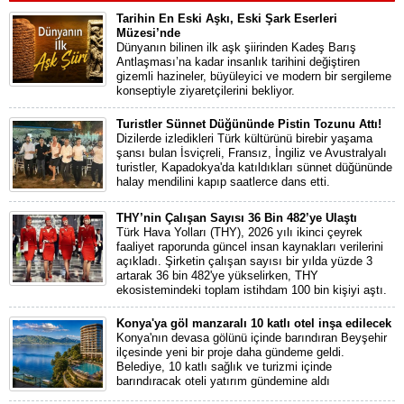
Tarihin En Eski Aşkı, Eski Şark Eserleri
Müzesi’nde
Dünyanın bilinen ilk aşk şiirinden Kadeş Barış
Antlaşması’na kadar insanlık tarihini değiştiren
gizemli hazineler, büyüleyici ve modern bir sergileme
konseptiyle ziyaretçilerini bekliyor.
Turistler Sünnet Düğününde Pistin Tozunu Attı!
Dizilerde izledikleri Türk kültürünü birebir yaşama
şansı bulan İsviçreli, Fransız, İngiliz ve Avustralyalı
turistler, Kapadokya'da katıldıkları sünnet düğününde
halay mendilini kapıp saatlerce dans etti.
THY’nin Çalışan Sayısı 36 Bin 482’ye Ulaştı
Türk Hava Yolları (THY), 2026 yılı ikinci çeyrek
faaliyet raporunda güncel insan kaynakları verilerini
açıkladı. Şirketin çalışan sayısı bir yılda yüzde 3
artarak 36 bin 482'ye yükselirken, THY
ekosistemindeki toplam istihdam 100 bin kişiyi aştı.
Konya'ya göl manzaralı 10 katlı otel inşa edilecek
Konya'nın devasa gölünü içinde barındıran Beyşehir
ilçesinde yeni bir proje daha gündeme geldi.
Belediye, 10 katlı sağlık ve turizmi içinde
barındıracak oteli yatırım gündemine aldı