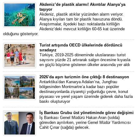
Akdeniz’de plastik alarmı! Akıntılar Alanya’ya
taşıyor
Akdeniz, plastik atıklar yüzünden alarm veriyor.
Alanya kıyıları tam bir plastik havuzuna döndü.
Araştırmalar, ilçedeki bazı noktalarda kirliliğin
Akdeniz’deki mevcut kirliliğin 60-65 kat üzerinde
olduğunu gösteriyor.
Turist artışında OECD ülkelerinde dördüncü
sıradayız
Türkiye, 2019-2025 döneminde uluslararası turist
sayısını yüzde 21 artırarak salgın öncesine kıyasla
en güçlü büyüme gösteren ülkeler arasında yer aldı
2026’da aşırı turizmin öne çıktığı 8 destinasyon
Antarktika’dan Kanarya Adaları’na, Jungfrau
bölgesinden Montmartre’a kadar bazı popüler
destinasyonlarda ziyaretçi yoğunluğu çevre, konut
piyasası ve yerel yaşam üzerinde giderek daha fazla
baskı oluşturuyor
İş Bankası Grubu üst yönetiminde görev değişimi
İş Bankası Genel Müdürü Hakan Aran (solda)
görevden ayrılırken, yerine Genel Müdür Yardımcısı
Cahit Çınar (sağda) gelecek.