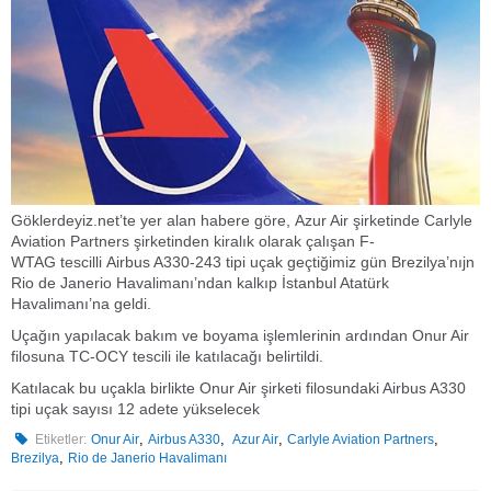
Göklerdeyiz.net’te yer alan habere göre, Azur Air şirketinde Carlyle
Aviation Partners şirketinden kiralık olarak çalışan F-
WTAG tescilli Airbus A330-243 tipi uçak geçtiğimiz gün Brezilya’nıjn
Rio de Janerio Havalimanı’ndan kalkıp İstanbul Atatürk
Havalimanı’na geldi.
Uçağın yapılacak bakım ve boyama işlemlerinin ardından Onur Air
filosuna TC-OCY tescili ile katılacağı belirtildi.
Katılacak bu uçakla birlikte Onur Air şirketi filosundaki Airbus A330
tipi uçak sayısı 12 adete yükselecek
,
,
,
,
Etiketler:
Onur Air
Airbus A330
Azur Air
Carlyle Aviation Partners
,
Brezilya
Rio de Janerio Havalimanı