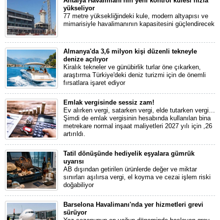
Antalya Havalimanı'nın yeni kontrol kulesi hızla
yükseliyor
77 metre yüksekliğindeki kule, modern altyapısı ve
mimarisiyle havalimanının kapasitesini güçlendirecek
Almanya'da 3,6 milyon kişi düzenli tekneyle
denize açılıyor
Kiralık tekneler ve günübirlik turlar öne çıkarken,
araştırma Türkiye'deki deniz turizmi için de önemli
fırsatlara işaret ediyor
Emlak vergisinde sessiz zam!
Ev alırken vergi, satarken vergi, elde tutarken vergi…
Şimdi de emlak vergisinin hesabında kullanılan bina
metrekare normal inşaat maliyetleri 2027 yılı için ,26
artırıldı.
Tatil dönüşünde hediyelik eşyalara gümrük
uyarısı
AB dışından getirilen ürünlerde değer ve miktar
sınırları aşılırsa vergi, el koyma ve cezai işlem riski
doğabiliyor
Barselona Havalimanı'nda yer hizmetleri grevi
sürüyor