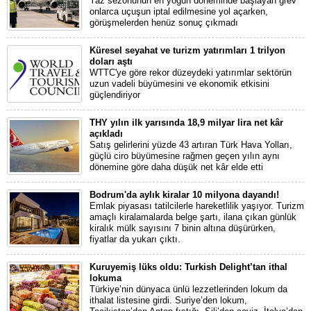
Yaz sezonunun en yoğun döneminde başlayan grev
onlarca uçuşun iptal edilmesine yol açarken,
görüşmelerden henüz sonuç çıkmadı
Küresel seyahat ve turizm yatırımları 1 trilyon
doları aştı
WTTC'ye göre rekor düzeydeki yatırımlar sektörün
uzun vadeli büyümesini ve ekonomik etkisini
güçlendiriyor
THY yılın ilk yarısında 18,9 milyar lira net kâr
açıkladı
Satış gelirlerini yüzde 43 artıran Türk Hava Yolları,
güçlü ciro büyümesine rağmen geçen yılın aynı
dönemine göre daha düşük net kâr elde etti
Bodrum'da aylık kiralar 10 milyona dayandı!
Emlak piyasası tatilcilerle hareketlilik yaşıyor. Turizm
amaçlı kiralamalarda belge şartı, ilana çıkan günlük
kiralık mülk sayısını 7 binin altına düşürürken,
fiyatlar da yukarı çıktı.
Kuruyemiş lüks oldu: Turkish Delight’tan ithal
lokuma
Türkiye’nin dünyaca ünlü lezzetlerinden lokum da
ithalat listesine girdi. Suriye’den lokum,