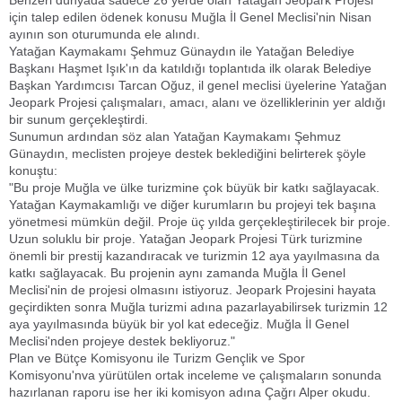
Benzeri dünyada sadece 26 yerde olan Yatağan Jeopark Projesi
için talep edilen ödenek konusu Muğla İl Genel Meclisi'nin Nisan
ayının son oturumunda ele alındı.
Yatağan Kaymakamı Şehmuz Günaydın ile Yatağan Belediye
Başkanı Haşmet Işık'ın da katıldığı toplantıda ilk olarak Belediye
Başkan Yardımcısı Tarcan Oğuz, il genel meclisi üyelerine Yatağan
Jeopark Projesi çalışmaları, amacı, alanı ve özelliklerinin yer aldığı
bir sunum gerçekleştirdi.
Sunumun ardından söz alan Yatağan Kaymakamı Şehmuz
Günaydın, meclisten projeye destek beklediğini belirterek şöyle
konuştu:
"Bu proje Muğla ve ülke turizmine çok büyük bir katkı sağlayacak.
Yatağan Kaymakamlığı ve diğer kurumların bu projeyi tek başına
yönetmesi mümkün değil. Proje üç yılda gerçekleştirilecek bir proje.
Uzun soluklu bir proje. Yatağan Jeopark Projesi Türk turizmine
önemli bir prestij kazandıracak ve turizmin 12 aya yayılmasına da
katkı sağlayacak. Bu projenin aynı zamanda Muğla İl Genel
Meclisi'nin de projesi olmasını istiyoruz. Jeopark Projesini hayata
geçirdikten sonra Muğla turizmi adına pazarlayabilirsek turizmin 12
aya yayılmasında büyük bir yol kat edeceğiz. Muğla İl Genel
Meclisi'nden projeye destek bekliyoruz."
Plan ve Bütçe Komisyonu ile Turizm Gençlik ve Spor
Komisyonu'nva yürütülen ortak inceleme ve çalışmaların sonunda
hazırlanan raporu ise her iki komisyon adına Çağrı Alper okudu.