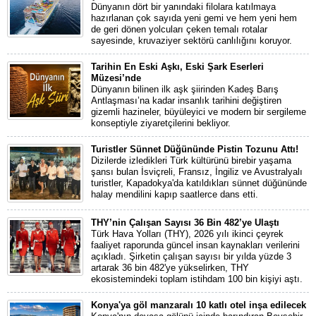
Dünyanın dört bir yanındaki filolara katılmaya
hazırlanan çok sayıda yeni gemi ve hem yeni hem
de geri dönen yolcuları çeken temalı rotalar
sayesinde, kruvaziyer sektörü canlılığını koruyor.
Tarihin En Eski Aşkı, Eski Şark Eserleri
Müzesi’nde
Dünyanın bilinen ilk aşk şiirinden Kadeş Barış
Antlaşması’na kadar insanlık tarihini değiştiren
gizemli hazineler, büyüleyici ve modern bir sergileme
konseptiyle ziyaretçilerini bekliyor.
Turistler Sünnet Düğününde Pistin Tozunu Attı!
Dizilerde izledikleri Türk kültürünü birebir yaşama
şansı bulan İsviçreli, Fransız, İngiliz ve Avustralyalı
turistler, Kapadokya'da katıldıkları sünnet düğününde
halay mendilini kapıp saatlerce dans etti.
THY’nin Çalışan Sayısı 36 Bin 482’ye Ulaştı
Türk Hava Yolları (THY), 2026 yılı ikinci çeyrek
faaliyet raporunda güncel insan kaynakları verilerini
açıkladı. Şirketin çalışan sayısı bir yılda yüzde 3
artarak 36 bin 482'ye yükselirken, THY
ekosistemindeki toplam istihdam 100 bin kişiyi aştı.
Konya'ya göl manzaralı 10 katlı otel inşa edilecek