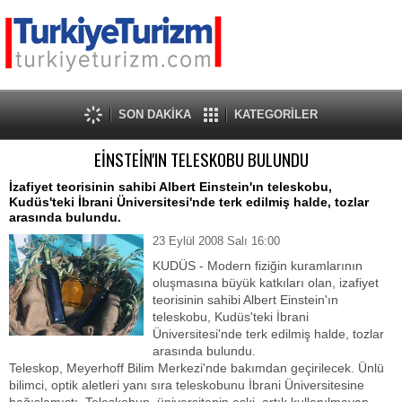
SON DAKİKA
KATEGORİLER
EİNSTEİN'IN TELESKOBU BULUNDU
İzafiyet teorisinin sahibi Albert Einstein'ın teleskobu,
Kudüs'teki İbrani Üniversitesi'nde terk edilmiş halde, tozlar
arasında bulundu.
23 Eylül 2008 Salı 16:00
KUDÜS - Modern fiziğin kuramlarının
oluşmasına büyük katkıları olan, izafiyet
teorisinin sahibi Albert Einstein'ın
teleskobu, Kudüs'teki İbrani
Üniversitesi'nde terk edilmiş halde, tozlar
arasında bulundu.
Teleskop, Meyerhoff Bilim Merkezi'nde bakımdan geçirilecek. Ünlü
bilimci, optik aletleri yanı sıra teleskobunu İbrani Üniversitesine