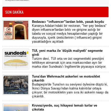
SON DAKİKA
Bedavacı “influencer”lardan bıktı, yasak koydu
Kanarya Adaları'ndaki bir restoran, "her şey bedava"
diyen influencer'lardan bıktı ve girişine astığı bir
tabela ve sosyal medya hesaplarından yaptığı bir
duyuruyla, içerik üreticilerinin ( influencer) girişini
yasakladığını açıkladı
TUI, yeni marka ile 'düşük maliyetli' segmente
girdi
Turizm devi, TUI orta ve üst segmentteki prestijini
tehlikeye atmamak için ana markasından ayrı bir
marka olan Sundeals'ı İngiltere'de piyasaya sürüyor.
Tuna'dan Wehrmacht askerleri ve motosiklet
çıkarıldı
Budapeşte'de Tuna'nın su seviyesi öylesine düştü ki,
İkinci Dünya Savaşı'ndan kalma kalıntılar ortaya
çıkıyor; bir motosikletin yanı sıra iki askerin naaşı da
çıkarıldı.
Kruvaziyerde, suç hikayesi temalı turlar ve
çikolata