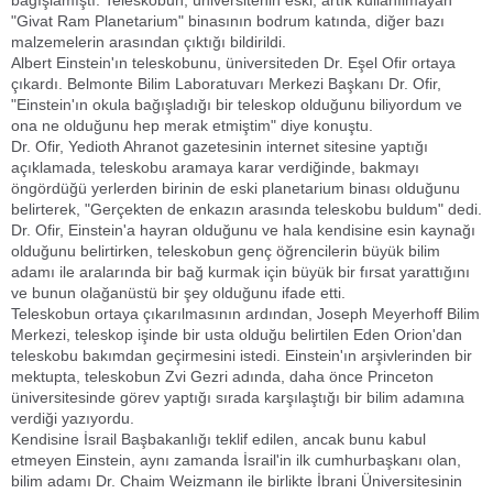
bağışlamıştı. Teleskobun, üniversitenin eski, artık kullanılmayan
"Givat Ram Planetarium" binasının bodrum katında, diğer bazı
malzemelerin arasından çıktığı bildirildi.
Albert Einstein'ın teleskobunu, üniversiteden Dr. Eşel Ofir ortaya
çıkardı. Belmonte Bilim Laboratuvarı Merkezi Başkanı Dr. Ofir,
"Einstein'ın okula bağışladığı bir teleskop olduğunu biliyordum ve
ona ne olduğunu hep merak etmiştim" diye konuştu.
Dr. Ofir, Yedioth Ahranot gazetesinin internet sitesine yaptığı
açıklamada, teleskobu aramaya karar verdiğinde, bakmayı
öngördüğü yerlerden birinin de eski planetarium binası olduğunu
belirterek, "Gerçekten de enkazın arasında teleskobu buldum" dedi.
Dr. Ofir, Einstein'a hayran olduğunu ve hala kendisine esin kaynağı
olduğunu belirtirken, teleskobun genç öğrencilerin büyük bilim
adamı ile aralarında bir bağ kurmak için büyük bir fırsat yarattığını
ve bunun olağanüstü bir şey olduğunu ifade etti.
Teleskobun ortaya çıkarılmasının ardından, Joseph Meyerhoff Bilim
Merkezi, teleskop işinde bir usta olduğu belirtilen Eden Orion'dan
teleskobu bakımdan geçirmesini istedi. Einstein'ın arşivlerinden bir
mektupta, teleskobun Zvi Gezri adında, daha önce Princeton
üniversitesinde görev yaptığı sırada karşılaştığı bir bilim adamına
verdiği yazıyordu.
Kendisine İsrail Başbakanlığı teklif edilen, ancak bunu kabul
etmeyen Einstein, aynı zamanda İsrail'in ilk cumhurbaşkanı olan,
bilim adamı Dr. Chaim Weizmann ile birlikte İbrani Üniversitesinin