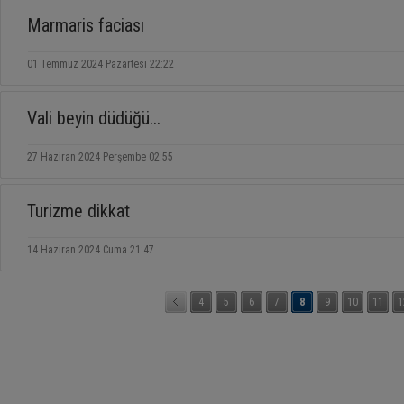
Marmaris faciası
01 Temmuz 2024 Pazartesi 22:22
Vali beyin düdüğü...
27 Haziran 2024 Perşembe 02:55
Turizme dikkat
14 Haziran 2024 Cuma 21:47
4
5
6
7
8
9
10
11
1