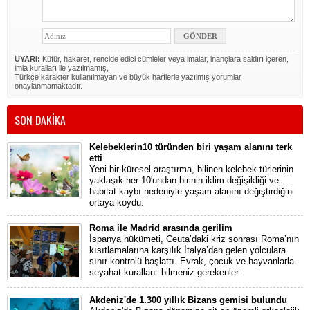
UYARI:
Küfür, hakaret, rencide edici cümleler veya imalar, inançlara saldırı içeren,
imla kuralları ile yazılmamış,
Türkçe karakter kullanılmayan ve büyük harflerle yazılmış yorumlar
onaylanmamaktadır.
SON DAKİKA
Kelebeklerin10 türünden biri yaşam alanını terk
etti
Yeni bir küresel araştırma, bilinen kelebek türlerinin
yaklaşık her 10'undan birinin iklim değişikliği ve
habitat kaybı nedeniyle yaşam alanını değiştirdiğini
ortaya koydu.
Roma ile Madrid arasında gerilim
İspanya hükümeti, Ceuta’daki kriz sonrası Roma’nın
kısıtlamalarına karşılık İtalya’dan gelen yolculara
sınır kontrolü başlattı. Evrak, çocuk ve hayvanlarla
seyahat kuralları: bilmeniz gerekenler.
Akdeniz'de 1.300 yıllık Bizans gemisi bulundu