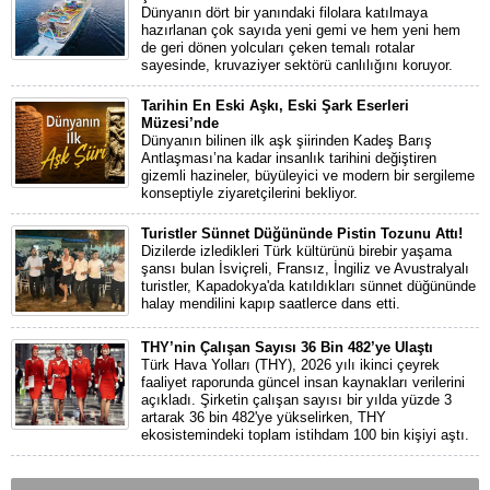
Dünyanın dört bir yanındaki filolara katılmaya
hazırlanan çok sayıda yeni gemi ve hem yeni hem
de geri dönen yolcuları çeken temalı rotalar
sayesinde, kruvaziyer sektörü canlılığını koruyor.
Tarihin En Eski Aşkı, Eski Şark Eserleri
Müzesi’nde
Dünyanın bilinen ilk aşk şiirinden Kadeş Barış
Antlaşması’na kadar insanlık tarihini değiştiren
gizemli hazineler, büyüleyici ve modern bir sergileme
konseptiyle ziyaretçilerini bekliyor.
Turistler Sünnet Düğününde Pistin Tozunu Attı!
Dizilerde izledikleri Türk kültürünü birebir yaşama
şansı bulan İsviçreli, Fransız, İngiliz ve Avustralyalı
turistler, Kapadokya'da katıldıkları sünnet düğününde
halay mendilini kapıp saatlerce dans etti.
THY’nin Çalışan Sayısı 36 Bin 482’ye Ulaştı
Türk Hava Yolları (THY), 2026 yılı ikinci çeyrek
faaliyet raporunda güncel insan kaynakları verilerini
açıkladı. Şirketin çalışan sayısı bir yılda yüzde 3
artarak 36 bin 482'ye yükselirken, THY
ekosistemindeki toplam istihdam 100 bin kişiyi aştı.