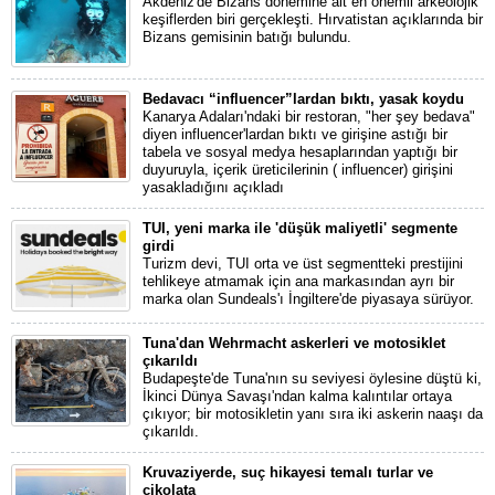
Akdeniz'de Bizans dönemine ait en önemli arkeolojik
keşiflerden biri gerçekleşti. Hırvatistan açıklarında bir
Bizans gemisinin batığı bulundu.
Bedavacı “influencer”lardan bıktı, yasak koydu
Kanarya Adaları'ndaki bir restoran, "her şey bedava"
diyen influencer'lardan bıktı ve girişine astığı bir
tabela ve sosyal medya hesaplarından yaptığı bir
duyuruyla, içerik üreticilerinin ( influencer) girişini
yasakladığını açıkladı
TUI, yeni marka ile 'düşük maliyetli' segmente
girdi
Turizm devi, TUI orta ve üst segmentteki prestijini
tehlikeye atmamak için ana markasından ayrı bir
marka olan Sundeals'ı İngiltere'de piyasaya sürüyor.
Tuna'dan Wehrmacht askerleri ve motosiklet
çıkarıldı
Budapeşte'de Tuna'nın su seviyesi öylesine düştü ki,
İkinci Dünya Savaşı'ndan kalma kalıntılar ortaya
çıkıyor; bir motosikletin yanı sıra iki askerin naaşı da
çıkarıldı.
Kruvaziyerde, suç hikayesi temalı turlar ve
çikolata